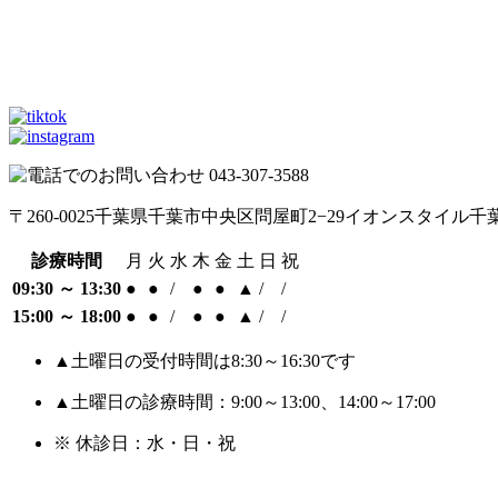
〒260-0025
千葉県千葉市中央区問屋町2−29
イオンスタイル千
診療時間
月
火
水
木
金
土
日
祝
09:30 ～ 13:30
●
●
/
●
●
▲
/
/
15:00 ～ 18:00
●
●
/
●
●
▲
/
/
▲
土曜日の受付時間は8:30～16:30です
▲
土曜日の診療時間：9:00～13:00、14:00～17:00
※ 休診日：水・日・祝