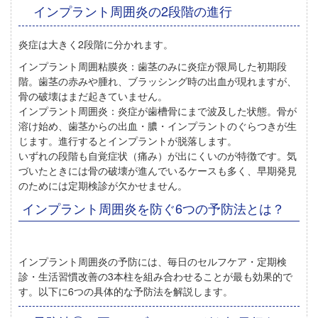
インプラント周囲炎の2段階の進行
炎症は大きく2段階に分かれます。
インプラント周囲粘膜炎：
歯茎のみに炎症が限局した初期段
階。歯茎の赤みや腫れ、ブラッシング時の出血が現れますが、
骨の破壊はまだ起きていません。
インプラント周囲炎：
炎症が歯槽骨にまで波及した状態。骨が
溶け始め、歯茎からの出血・膿・インプラントのぐらつきが生
じます。進行するとインプラントが脱落します。
いずれの段階も
自覚症状（痛み）が出にくい
のが特徴です。気
づいたときには骨の破壊が進んでいるケースも多く、早期発見
のためには定期検診が欠かせません。
インプラント周囲炎を防ぐ6つの予防法とは？
インプラント周囲炎の予防には、毎日のセルフケア・定期検
診・生活習慣改善の3本柱を組み合わせることが最も効果的で
す。
以下に6つの具体的な予防法を解説します。