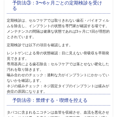
予防法③：3〜6ヶ月ごとの定期検診を受け
る
定期検診は、セルフケアでは取りきれない歯石・バイオフィル
ムを除去し、インプラントの状態を専門家が確認する場です。
メンテナンスの間隔は健康な状態であれば
3ヶ月に1回
が理想的
とされています。
定期検診では以下の項目を確認します。
レントゲンによる骨の状態確認：
目に見えない骨吸収を早期発
見できます。
専用器具による歯石除去：
セルフケアでは落とせない硬化した
汚れを取り除きます。
噛み合わせのチェック：
過剰な力がインプラントにかかってい
ないかを確認します。
ネジの緩みチェック：
ネジ固定タイプのインプラントは緩みが
炎症の原因になります。
予防法④：禁煙する・喫煙を控える
タバコに含まれるニコチンは血管を収縮させ、血流を悪化させ