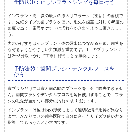
予防法①：正しいブラッシングを毎日行う
インプラント周囲炎の最大の原因はプラーク（歯垢）の蓄積で
す。
先細タイプの歯ブラシ
を使い、毛先を歯茎に対して45度の
角度で当て、歯周ポケットの汚れをかき出すように磨きましょ
う。
力のかけすぎはインプラント体の露出につながるため、歯茎を
なぞるような
やさしい力加減
が重要です。1回のブラッシング
は2〜3分以上かけて丁寧に行うことを推奨します。
予防法②：歯間ブラシ・デンタルフロスを
使う
歯ブラシだけでは歯と歯の間のプラークを十分に除去できませ
ん。
歯間ブラシ
や
デンタルフロス
を毎日使用することで、ブラ
シの毛先が届かない部分の汚れを取り除けます。
インプラントは被せ物の形状によって適切な清掃用具が異なり
ます。かかりつけの歯科医院で自分に合ったサイズや使い方を
指導してもらうことが大切です。