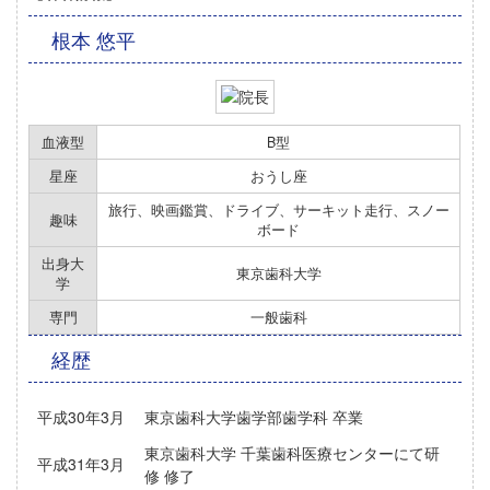
根本 悠平
血液型
B型
星座
おうし座
旅行、映画鑑賞、ドライブ、サーキット走行、スノー
趣味
ボード
出身大
東京歯科大学
学
専門
一般歯科
経歴
平成30年3月
東京歯科大学歯学部歯学科 卒業
東京歯科大学 千葉歯科医療センターにて研
平成31年3月
修 修了