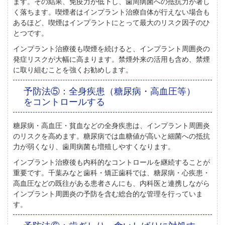
ます。その結果、免疫力が低下し、歯周病菌への抵抗力が著し
く落ちます。
喫煙者はインプラント治療自体が行えない場合も
あるほど、喫煙はインプラントにとって
最大のリスク因子
のひ
とつです。
インプラント治療後も喫煙を続けると、インプラント周囲炎の
発症リスクが大幅に高まります。禁煙外来の活用も含め、禁煙
に取り組むことを強くお勧めします。
予防法⑤：全身疾患（糖尿病・高血圧等）
をコントロールする
糖尿病・高血圧・貧血などの全身疾患は、インプラント周囲炎
のリスクを高めます。
糖尿病では血糖値が高いと細菌への抵抗
力が弱くなり
、歯周病菌も増殖しやすくなります。
インプラント治療後も内科的なコントロールを継続することが
重要です。千葉みなと歯科・矯正歯科では、糖尿病・心疾患・
高血圧などの既往がある患者さんにも、
内科医と連携しながら
インプラント周囲炎の予防を含む総合的な管理を行っていま
す。