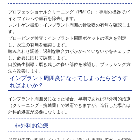
プロフェッショナルクリーニング（PMTC）：
専用の機器でバ
イオフィルムや歯石を除去します。
レントゲン撮影：
インプラント周囲の骨吸収の有無を確認しま
す。
プロービング検査：
インプラント周囲ポケットの深さを測定
し、炎症の有無を確認します。
噛み合わせ調整：
過剰な咬合力がかかっていないかをチェック
し、必要に応じて調整します。
口腔衛生指導：
磨き残しの多い部位を確認し、ブラッシング方
法を改善します。
インプラント周囲炎になってしまったらどうす
ればよいか？
インプラント周囲炎になった場合、早期であれば非外科的治療
（クリーニング・抗菌薬）で対応できますが、進行した場合は
外科的処置が必要になります。
非外科的治療
炎症が歯茎に限局している「インプラント周囲粘膜炎」の段階