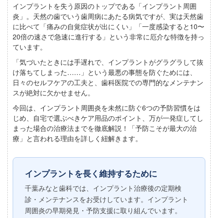
インプラントを失う原因のトップである「インプラント周囲
炎」。天然の歯でいう歯周病にあたる病気ですが、実は天然歯
に比べて「痛みの自覚症状が出にくい」「一度感染すると10〜
20倍の速さで急速に進行する」という非常に厄介な特徴を持っ
ています。
「気づいたときには手遅れで、インプラントがグラグラして抜
け落ちてしまった……」という最悪の事態を防ぐためには、
日々のセルフケアの工夫と、歯科医院での専門的なメンテナン
スが絶対に欠かせません。
今回は、インプラント周囲炎を未然に防ぐ6つの予防習慣をは
じめ、自宅で選ぶべきケア用品のポイント、万が一発症してし
まった場合の治療法までを徹底解説！「予防こそが最大の治
療」と言われる理由を詳しく紐解きます。
インプラントを長く維持するために
千葉みなと歯科では、インプラント治療後の定期検
診・メンテナンスをお受けしています。インプラント
周囲炎の早期発見・予防支援に取り組んでいます。