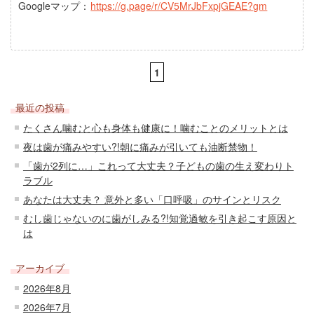
Googleマップ：
https://g.page/r/CV5MrJbFxpjGEAE?gm
1
最近の投稿
たくさん噛むと心も身体も健康に！噛むことのメリットとは
夜は歯が痛みやすい?!朝に痛みが引いても油断禁物！
「歯が2列に…」これって大丈夫？子どもの歯の生え変わりト
ラブル
あなたは大丈夫？ 意外と多い「口呼吸」のサインとリスク
むし歯じゃないのに歯がしみる?!知覚過敏を引き起こす原因と
は
アーカイブ
2026年8月
2026年7月