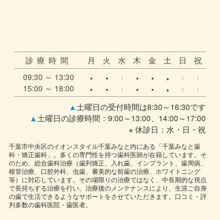
診療時間
月
火
水
木
金
土
日
祝
09:30 ～ 13:30
●
●
/
●
●
▲
/
/
15:00 ～ 18:00
●
●
/
●
●
▲
/
/
▲
土曜日の受付時間は8:30～16:30です
▲
土曜日の診療時間：9:00～13:00、14:00～17:00
※ 休診日：水・日・祝
千葉市中央区のイオンスタイル千葉みなと内にある「千葉みなと歯
科・矯正歯科」。多くの専門性を持つ歯科医師が在籍しています。そ
のため、総合歯科治療（歯列矯正、入れ歯、インプラント、歯周病、
根管治療、口腔外科、虫歯、審美的な前歯の治療、ホワイトニング
等）に対応しています。その場限りの治療ではなく、中長期的な視点
で長持ちする治療を行い、治療後のメンテナンスにより、生涯ご自身
の歯で生活できるようなサポートをさせていただきます。口コミ・評
判多数の歯科医院・歯医者。