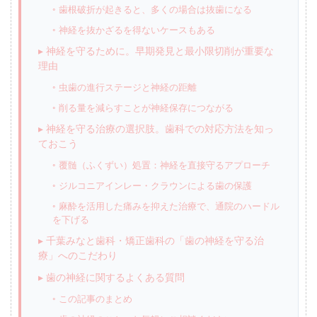
◦ 歯根破折が起きると、多くの場合は抜歯になる
◦ 神経を抜かざるを得ないケースもある
▸ 神経を守るために。早期発見と最小限切削が重要な
理由
◦ 虫歯の進行ステージと神経の距離
◦ 削る量を減らすことが神経保存につながる
▸ 神経を守る治療の選択肢。歯科での対応方法を知っ
ておこう
◦ 覆髄（ふくずい）処置：神経を直接守るアプローチ
◦ ジルコニアインレー・クラウンによる歯の保護
◦ 麻酔を活用した痛みを抑えた治療で、通院のハードル
を下げる
▸ 千葉みなと歯科・矯正歯科の「歯の神経を守る治
療」へのこだわり
▸ 歯の神経に関するよくある質問
◦ この記事のまとめ