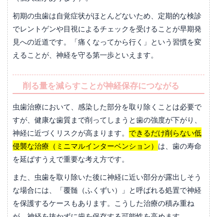
初期の虫歯は自覚症状がほとんどないため、定期的な検診
でレントゲンや目視によるチェックを受けることが早期発
見への近道です。「痛くなってから行く」という習慣を変
えることが、神経を守る第一歩といえます。
削る量を減らすことが神経保存につながる
虫歯治療において、感染した部分を取り除くことは必要で
すが、健康な歯質まで削ってしまうと歯の強度が下がり、
神経に近づくリスクが高まります。
できるだけ削らない低
侵襲な治療（ミニマルインターベンション）
は、歯の寿命
を延ばすうえで重要な考え方です。
また、虫歯を取り除いた後に神経に近い部分が露出しそう
な場合には、「覆髄（ふくずい）」と呼ばれる処置で神経
を保護するケースもあります。こうした治療の積み重ね
が、神経を抜かずに歯を保存する可能性を高めます。