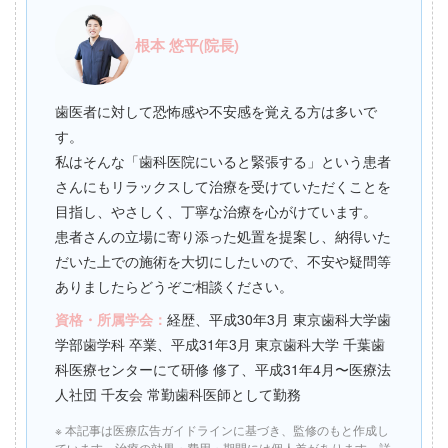
根本 悠平(院長)
歯医者に対して恐怖感や不安感を覚える方は多いで
す。
私はそんな「歯科医院にいると緊張する」という患者
さんにもリラックスして治療を受けていただくことを
目指し、やさしく、丁寧な治療を心がけています。
患者さんの立場に寄り添った処置を提案し、納得いた
だいた上での施術を大切にしたいので、不安や疑問等
ありましたらどうぞご相談ください。
資格・所属学会：
経歴、平成30年3月 東京歯科大学歯
学部歯学科 卒業、平成31年3月 東京歯科大学 千葉歯
科医療センターにて研修 修了、平成31年4月〜医療法
人社団 千友会 常勤歯科医師として勤務
※ 本記事は医療広告ガイドラインに基づき、監修のもと作成し
ています。治療の効果・費用・期間には個人差があります。詳