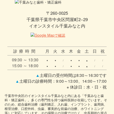
〒260-0025
千葉県千葉市中央区問屋町2−29
イオンスタイル千葉みなと内
診療時間
月
火
水
木
金
土
日
祝
09:30 ～ 13:30
●
●
/
●
●
▲
/
/
15:00 ～ 18:00
●
●
/
●
●
▲
/
/
▲
土曜日の受付時間は8:30～16:30です
▲
土曜日の診療時間：9:00～13:00、14:00～17:00
※ 休診日：水・日・祝
千葉市中央区のイオンスタイル千葉みなと内にある「千葉みなと歯
科・矯正歯科」。多くの専門性を持つ歯科医師が在籍しています。そ
のため、総合歯科治療（歯列矯正、入れ歯、インプラント、歯周病、
根管治療、口腔外科、虫歯、審美的な前歯の治療、ホワイトニング
等）に対応しています。その場限りの治療ではなく、中長期的な視点