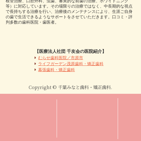
根管治療、口腔外科、虫歯、審美的な前歯の治療、ホワイトニング
等）に対応しています。その場限りの治療ではなく、中長期的な視点
で長持ちする治療を行い、治療後のメンテナンスにより、生涯ご自身
の歯で生活できるようなサポートをさせていただきます。口コミ・評
判多数の歯科医院・歯医者。
【医療法人社団 千友会の医院紹介】
むらせ歯科医院／市原市
ライフガーデン茂原歯科・矯正歯科
幕張歯科・矯正歯科
Copyright © 千葉みなと歯科・矯正歯科.