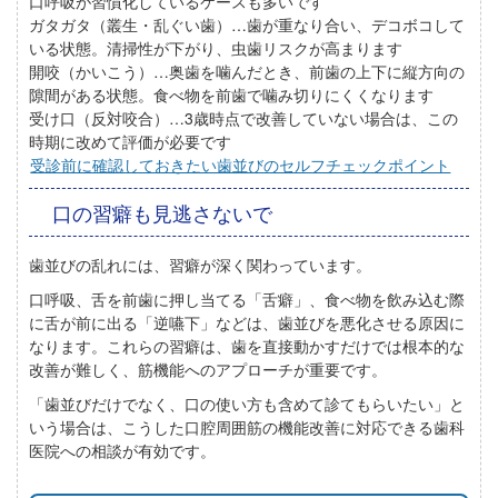
口呼吸が習慣化しているケースも多いです
ガタガタ（叢生・乱ぐい歯）
…歯が重なり合い、デコボコして
いる状態。清掃性が下がり、虫歯リスクが高まります
開咬（かいこう）
…奥歯を噛んだとき、前歯の上下に縦方向の
隙間がある状態。食べ物を前歯で噛み切りにくくなります
受け口（反対咬合）
…3歳時点で改善していない場合は、この
時期に改めて評価が必要です
受診前に確認しておきたい歯並びのセルフチェックポイント
口の習癖も見逃さないで
歯並びの乱れには、習癖が深く関わっています。
口呼吸、舌を前歯に押し当てる「舌癖」、食べ物を飲み込む際
に舌が前に出る「逆嚥下」などは、歯並びを悪化させる原因に
なります。これらの習癖は、歯を直接動かすだけでは根本的な
改善が難しく、筋機能へのアプローチが重要です。
「歯並びだけでなく、口の使い方も含めて診てもらいたい」と
いう場合は、こうした口腔周囲筋の機能改善に対応できる歯科
医院への相談が有効です。