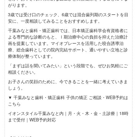
がります。
3歳では受け口のチェック、6歳では混合歯列期のスタートを目
安に、一度相談してみることをおすすめします。
千葉みなと歯科・矯正歯科では、日本矯正歯科学会有資格者に
よる専門的な診断のもと、Ⅰ期治療中心の負担を抑えた治療計
画を提案しています。マイオブレースを活用した咬合誘導治
療、総合歯科としての院内完結サポート、通いやすい立地と診
療体制が整っています。
「まずは話を聞いてみたい」という段階でも、ぜひお気軽にご
相談ください。
お子さんの笑顔のために、今できることを一緒に考えていきま
しょう。
▼ 千葉みなと歯科・矯正歯科 子供の矯正 ご相談・WEB予約は
こちら
イオンスタイル千葉みなと内｜月・火・木・金・土診療｜18時
まで受付｜WEB予約対応