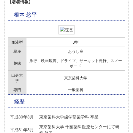
【著者情報】
根本 悠平
血液型
B型
星座
おうし座
旅行、映画鑑賞、ドライブ、サーキット走行、スノー
趣味
ボード
出身大
東京歯科大学
学
専門
一般歯科
経歴
平成30年3月
東京歯科大学歯学部歯学科 卒業
東京歯科大学 千葉歯科医療センターにて研
平成31年3月
修 修了