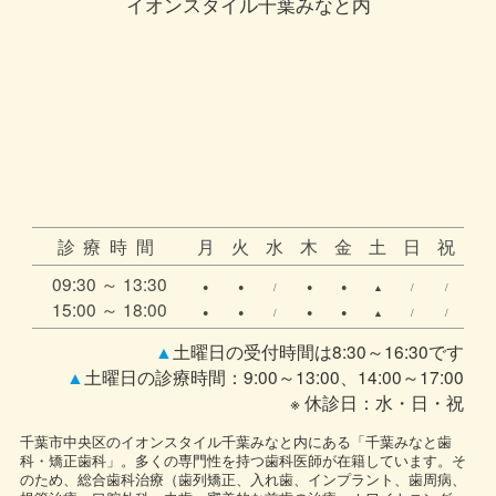
イオンスタイル千葉みなと内
診療時間
月
火
水
木
金
土
日
祝
09:30 ～ 13:30
●
●
/
●
●
▲
/
/
15:00 ～ 18:00
●
●
/
●
●
▲
/
/
▲
土曜日の受付時間は8:30～16:30です
▲
土曜日の診療時間：9:00～13:00、14:00～17:00
※ 休診日：水・日・祝
千葉市中央区のイオンスタイル千葉みなと内にある「千葉みなと歯
科・矯正歯科」。多くの専門性を持つ歯科医師が在籍しています。そ
のため、総合歯科治療（歯列矯正、入れ歯、インプラント、歯周病、