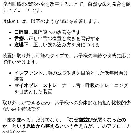
腔周囲筋の機能不全を改善することで、自然な歯列発育を促
すアプローチです。
具体的には、以下のような問題を改善します。
口呼吸
…鼻呼吸への改善を促す
舌癖
…正しい舌の位置と動きを習得する
逆嚥下
…正しい飲み込み方を身につける
装置は取り外し可能なタイプで、お子様の年齢や状態に応じ
て使い分けます。
インファント
…顎の成長促進を目的とした低年齢向け
装置
マイオブレーストレーナー
…舌・呼吸のトレーニング
を目的とした装置
取り外しができるため、お子様への身体的な負担が比較的少
ない点も特徴です。
「歯を並べる」だけでなく、
「なぜ歯並びが悪くなったの
か」という原因から整える
という考え方が、このアプローチ
の核心です。