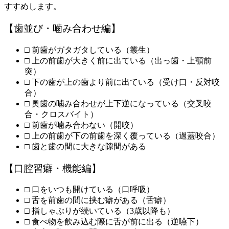
すすめします。
【歯並び・噛み合わせ編】
□ 前歯がガタガタしている（叢生）
□ 上の前歯が大きく前に出ている（出っ歯・上顎前
突）
□ 下の歯が上の歯より前に出ている（受け口・反対咬
合）
□ 奥歯の噛み合わせが上下逆になっている（交叉咬
合・クロスバイト）
□ 前歯が噛み合わない（開咬）
□ 上の前歯が下の前歯を深く覆っている（過蓋咬合）
□ 歯と歯の間に大きな隙間がある
【口腔習癖・機能編】
□ 口をいつも開けている（口呼吸）
□ 舌を前歯の間に挟む癖がある（舌癖）
□ 指しゃぶりが続いている（3歳以降も）
□ 食べ物を飲み込む際に舌が前に出る（逆嚥下）