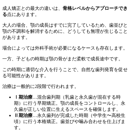
成人矯正との最大の違いは、
骨格レベルからアプローチでき
る
点にあります。
大人の場合、顎の成長はすでに完了しているため、歯並びと
顎の不調和を解消するために、どうしても無理が生じること
があります。
場合によっては外科手術が必要になるケースも存在します。
一方、子どもの時期は顎の骨がまだ柔軟で成長途中です。
この時期に適切な介入を行うことで、自然な歯列発育を促せ
る可能性があります。
治療は一般的に2段階で行われます。
Ⅰ期治療
…混合歯列期（乳歯と永久歯が混在する時
期）に行う早期矯正。顎の成長をコントロールし、永
久歯が正しい位置に生えるスペースを確保します。
Ⅱ期治療
…永久歯列が完成した時期（中学生〜高校生
頃）に行う本格矯正。歯並びや噛み合わせを仕上げま
す。