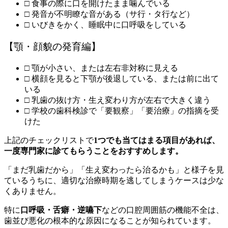
□ 食事の際に口を開けたまま噛んでいる
□ 発音が不明瞭な音がある（サ行・タ行など）
□ いびきをかく、睡眠中に口呼吸をしている
【顎・顔貌の発育編】
□ 顎が小さい、または左右非対称に見える
□ 横顔を見ると下顎が後退している、または前に出て
いる
□ 乳歯の抜け方・生え変わり方が左右で大きく違う
□ 学校の歯科検診で「要観察」「要治療」の指摘を受
けた
上記のチェックリストで
1つでも当てはまる項目があれば、
一度専門家に診てもらうことをおすすめします。
「まだ乳歯だから」「生え変わったら治るかも」と様子を見
ているうちに、適切な治療時期を逃してしまうケースは少な
くありません。
特に
口呼吸・舌癖・逆嚥下
などの口腔周囲筋の機能不全は、
歯並び悪化の根本的な原因になることが知られています。