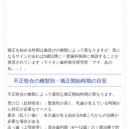
矯正を始める時期は歯並びの種類によって異なりますが、気に
なるサインがあれば3歳以降に一度歯科医師に相談することが
推奨されています
（ライオン歯科衛生研究所「ママ、あの
ね。」）。
不正咬合の種類別・矯正開始時期の目安
不正咬合の種類によって適切な矯正開始時期が異なります。
受け口（反対咬合）：
緊急性が高く、乳歯が生えている時期か
ら対応が必要なケースも
叢生（乱ぐい歯）：
永久歯が生え始める6歳ごろからの治療が
必要な場合がある
出っ歯（上顎前突）：
混合歯列期（6〜12歳）のⅠ期治療で対