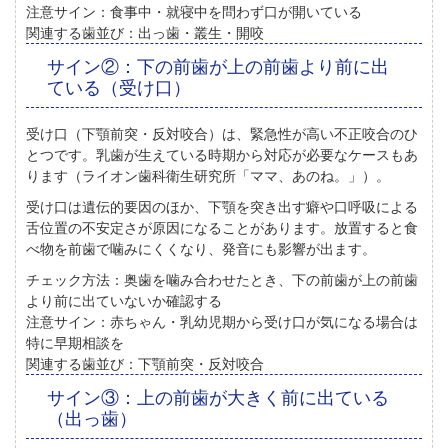
注意サイン：
食事中・就寝中を問わず口が開いている
関連する歯並び：
出っ歯・叢生・開咬
サイン②：下の前歯が上の前歯より前に出
ている（受け口）
受け口（下顎前突・反対咬合）は、緊急性が高い不正咬合のひ
とつ
です。乳歯が生えている時期から対応が必要なケースもあ
ります（ライオン歯科衛生研究所「ママ、あのね。」）。
受け口は遺伝的要因のほか、下顎を突き出す癖や口呼吸による
舌位置の不安定さが原因になることがあります。放置すると食
べ物を前歯で噛みにくくなり、発音にも影響が出ます。
チェック方法：
奥歯を噛み合わせたとき、下の前歯が上の前歯
より前に出ていないか確認する
注意サイン：
赤ちゃん・乳幼児期から受け口が気になる場合は
特に早期相談を
関連する歯並び：
下顎前突・反対咬合
サイン③：上の前歯が大きく前に出ている
（出っ歯）