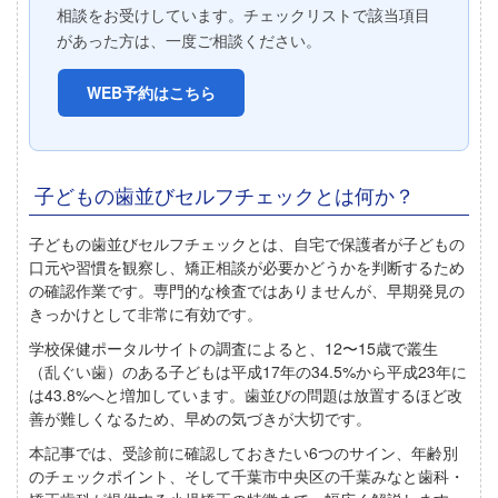
相談をお受けしています。チェックリストで該当項目
があった方は、一度ご相談ください。
WEB予約はこちら
子どもの歯並びセルフチェックとは何か？
子どもの歯並びセルフチェックとは、
自宅で保護者が子どもの
口元や習慣を観察し、矯正相談が必要かどうかを判断するため
の確認作業
です。専門的な検査ではありませんが、早期発見の
きっかけとして非常に有効です。
学校保健ポータルサイトの調査によると、12〜15歳で叢生
（乱ぐい歯）のある子どもは平成17年の34.5%から平成23年に
は
43.8%
へと増加しています。歯並びの問題は放置するほど改
善が難しくなるため、早めの気づきが大切です。
本記事では、受診前に確認しておきたい
6つのサイン
、年齢別
のチェックポイント、そして千葉市中央区の千葉みなと歯科・