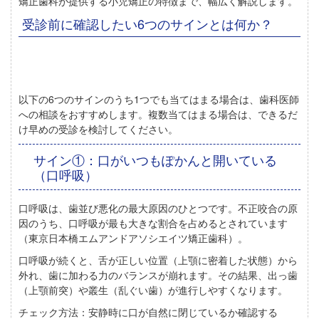
矯正歯科が提供する小児矯正の特徴まで、幅広く解説します。
受診前に確認したい6つのサインとは何か？
以下の6つのサインのうち
1つでも当てはまる場合は、歯科医師
への相談をおすすめします
。複数当てはまる場合は、できるだ
け早めの受診を検討してください。
サイン①：口がいつもぽかんと開いている
（口呼吸）
口呼吸は、歯並び悪化の最大原因のひとつ
です。不正咬合の原
因のうち、口呼吸が最も大きな割合を占めるとされています
（東京日本橋エムアンドアソシエイツ矯正歯科）。
口呼吸が続くと、舌が正しい位置（上顎に密着した状態）から
外れ、歯に加わる力のバランスが崩れます。その結果、
出っ歯
（上顎前突）や叢生（乱ぐい歯）
が進行しやすくなります。
チェック方法：
安静時に口が自然に閉じているか確認する