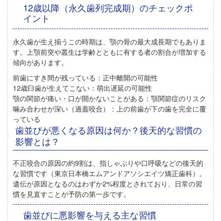
12歳以降（永久歯列完成期）のチェックポ
イント
永久歯が生え揃うこの時期は、
顎の骨の最大成長期
でもありま
す。
上顎前突や叢生は学齢とともに有する者の割合が増加する
傾向があります。
前歯にすき間が残っている：
正中離開の可能性
12歳臼歯が生えてこない：
萌出遅延の可能性
顎の関節が痛い・口が開かないことがある：
顎関節症のリスク
噛み合わせが深い（過蓋咬合）：
上の前歯が下の歯を完全に覆
っている
歯並びが悪くなる原因は何か？後天的な習慣の
影響とは？
不正咬合の原因の約9割は、指しゃぶりや口呼吸などの後天的
な習慣
です（東京日本橋エムアンドアソシエイツ矯正歯科）。
遺伝が原因となるのはわずか2%程度とされており、日常の習
慣を見直すことが予防の第一歩です。
歯並びに悪影響を与える主な習慣