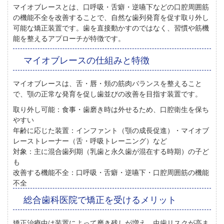
マイオブレースとは、口呼吸・舌癖・逆嚥下などの口腔周囲筋
の機能不全を改善することで、自然な歯列発育を促す取り外し
可能な矯正装置
です。歯を直接動かすのではなく、習慣や筋機
能を整えるアプローチが特徴です。
マイオブレースの仕組みと特徴
マイオブレースは、舌・唇・頬の筋肉バランスを整えること
で、
顎の正常な発育を促し歯並びの改善を目指す装置
です。
取り外し可能：
食事・歯磨き時は外せるため、口腔衛生を保ち
やすい
年齢に応じた装置：
インファント（顎の成長促進）・マイオブ
レーストレーナー（舌・呼吸トレーニング）など
対象：
主に混合歯列期（乳歯と永久歯が混在する時期）の子ど
も
改善する機能不全：
口呼吸・舌癖・逆嚥下・口腔周囲筋の機能
不全
総合歯科医院で矯正を受けるメリット
矯正治療中は装置によって磨き残しが増え、
虫歯リスクが高ま