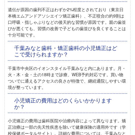
遺伝が原因の歯列不正はわずか2%程度
とされており（東京日
本橋エムアンドアソシエイツ矯正歯科）、不正咬合の約9割は
口呼吸・指しゃぶりなどの後天的な習慣が原因です。親の歯並
びが悪くても、習慣の改善で子どもの歯並びを良くすることは
十分可能です。
千葉みなと歯科・矯正歯科の小児矯正はど
こで受けられますか？
千葉市中央区のイオンスタイル千葉みなと内
にあります。月・
火・木・金・土の18時まで診療、WEB予約対応です。買い物
ついでに通えるアクセスの良さが特徴で、継続通院しやすい環
境が整っています。
小児矯正の費用はどのくらいかかります
か？
小児矯正の費用は歯科医院や治療内容によって異なります
。矯
正治療は一部の先天性疾患を除いて健康保険の適用外です（学
校保健ポータルサイト）。詳細な費用については、千葉みなと