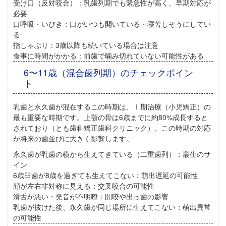
受け口（反対咬合）：
乳歯列期でも緊急性が高く、早期対応が
必要
口呼吸・いびき：
口がいつも開いている・寝苦しそうにしてい
る
指しゃぶり：
3歳以降も続いている場合は注意
食事に時間がかかる：
前歯で噛み切れていない可能性がある
6〜11歳（混合歯列期）のチェックポイン
ト
乳歯と永久歯が混在するこの時期は、
Ⅰ期治療（小児矯正）の
最も重要な時期
です。上顎の骨は6歳までに約80%成長すると
されており（とも歯科矯正歯科クリニック）、この時期の対応
が将来の歯並びに大きく影響します。
永久歯が乳歯の横から生えてきている（二重歯列）：
叢生のサ
イン
6歳臼歯が8歳を過ぎても生えてこない：
萌出遅延の可能性
顔が左右非対称に見える：
交叉咬合の可能性
滑舌が悪い・発音が不明瞭：
開咬や出っ歯の影響
乳歯が抜けた後、永久歯が同じ場所に生えてこない：
萌出異常
の可能性