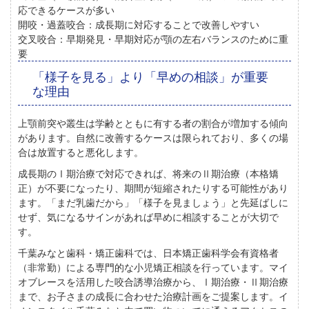
応できるケースが多い
開咬・過蓋咬合：
成長期に対応することで改善しやすい
交叉咬合：
早期発見・早期対応が顎の左右バランスのために重
要
「様子を見る」より「早めの相談」が重要
な理由
上顎前突や叢生は学齢とともに有する者の割合が増加する傾向
があります。自然に改善するケースは限られており、多くの場
合は放置すると悪化します。
成長期のⅠ期治療で対応できれば、将来のⅡ期治療（本格矯
正）が不要になったり、期間が短縮されたりする可能性があり
ます。
「まだ乳歯だから」「様子を見ましょう」と先延ばしに
せず、気になるサインがあれば早めに相談することが大切
で
す。
千葉みなと歯科・矯正歯科では、
日本矯正歯科学会有資格者
（非常勤）による専門的な小児矯正相談
を行っています。マイ
オブレースを活用した咬合誘導治療から、Ⅰ期治療・Ⅱ期治療
まで、お子さまの成長に合わせた治療計画をご提案します。イ