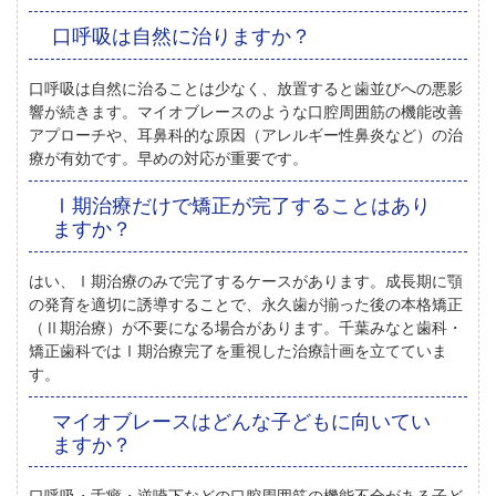
口呼吸は自然に治りますか？
口呼吸は自然に治ることは少なく、放置すると歯並びへの悪影
響が続きます
。マイオブレースのような口腔周囲筋の機能改善
アプローチや、耳鼻科的な原因（アレルギー性鼻炎など）の治
療が有効です。早めの対応が重要です。
Ⅰ期治療だけで矯正が完了することはあり
ますか？
はい、Ⅰ期治療のみで完了するケースがあります
。成長期に顎
の発育を適切に誘導することで、永久歯が揃った後の本格矯正
（Ⅱ期治療）が不要になる場合があります。千葉みなと歯科・
矯正歯科ではⅠ期治療完了を重視した治療計画を立てていま
す。
マイオブレースはどんな子どもに向いてい
ますか？
口呼吸・舌癖・逆嚥下などの口腔周囲筋の機能不全がある子ど