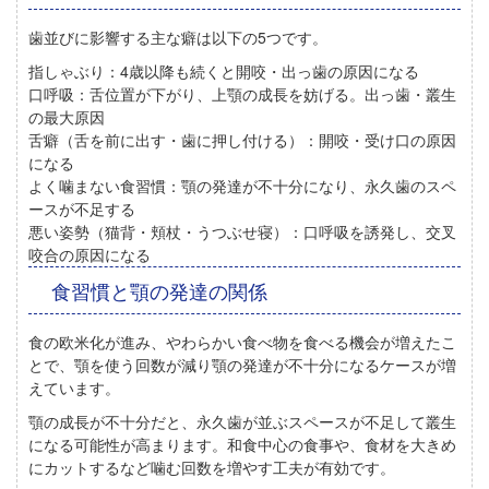
歯並びに影響する主な癖は以下の5つです。
指しゃぶり：
4歳以降も続くと開咬・出っ歯の原因になる
口呼吸：
舌位置が下がり、上顎の成長を妨げる。出っ歯・叢生
の最大原因
舌癖（舌を前に出す・歯に押し付ける）：
開咬・受け口の原因
になる
よく噛まない食習慣：
顎の発達が不十分になり、永久歯のスペ
ースが不足する
悪い姿勢（猫背・頬杖・うつぶせ寝）：
口呼吸を誘発し、交叉
咬合の原因になる
食習慣と顎の発達の関係
食の欧米化が進み、やわらかい食べ物を食べる機会が増えたこ
とで、
顎を使う回数が減り顎の発達が不十分になる
ケースが増
えています
。
顎の成長が不十分だと、永久歯が並ぶスペースが不足して叢生
になる可能性が高まります。和食中心の食事や、食材を大きめ
にカットするなど噛む回数を増やす工夫が有効です。