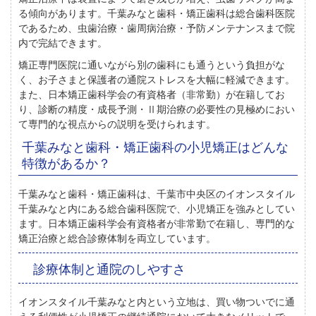
る傾向
があります。千葉みなと歯科・矯正歯科は総合歯科医院
であるため、虫歯治療・歯周病治療・予防メンテナンスまで院
内で完結できます。
矯正専門医院に通いながら別の歯科にも通うという負担がな
く、
お子さまと保護者の通院ストレスを大幅に軽減
できます。
また、日本矯正歯科学会の有資格者（非常勤）が在籍してお
り、診断の精度・成長予測・Ⅱ期治療の必要性の見極めにおい
て専門的な視点からの説明を受けられます。
千葉みなと歯科・矯正歯科の小児矯正はどんな
特徴があるか？
千葉みなと歯科・矯正歯科は、千葉市中央区のイオンスタイル
千葉みなと内にある総合歯科医院
で、小児矯正を強みとしてい
ます。日本矯正歯科学会有資格者が非常勤で在籍し、専門的な
矯正治療と総合診療体制を両立しています。
診療体制と通院のしやすさ
イオンスタイル千葉みなと内という立地は、
買い物ついでに通
える利便性
が小児矯正の継続通院において大きなメリットで