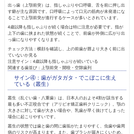
出っ歯（上顎前突）は、指しゃぶりや口呼吸、舌を前に押し出
す癖が主な原因
です。
口呼吸によって口元の筋肉が未発達にな
ることで上顎前突が進行するケースが多いとされています。
4歳以降も指しゃぶりが続く場合は特に注意が必要です。指が
上下の歯に挟まれた状態が続くことで、前歯が外側に広がり出
っ歯になりやすくなります。
チェック方法：
横顔を確認し、上の前歯が唇より大きく前に出
ていないか見る
注意サイン：
4歳以降も指しゃぶりが続いている
関連する歯並び：
上顎前突・開咬・空隙歯列
サイン④：歯がガタガタ・でこぼこに生え
ている（叢生）
叢生（乱ぐい歯・八重歯）は、日本人のおよそ4割が該当する
最も多い不正咬合
です（アリビオ矯正歯科クリニック）。顎の
大きさに対して歯が大きい場合や、乳歯が早く抜けてしまった
場合に起こりやすいです。
叢生の状態では歯と歯の間に歯垢がたまりやすく、
虫歯や歯周
病のリスクが高まります
。また、歯ブラシが届きにくいため、