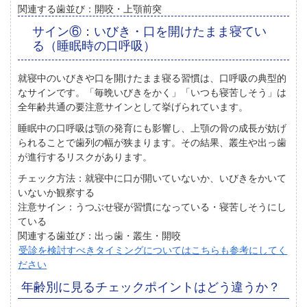
関連する歯並び：
開咬・上顎前突
サイン⑥：いびき・口を開けたまま寝てい
る（睡眠時の口呼吸）
就寝中のいびきや口を開けたまま寝る習慣は、口呼吸の典型的
なサイン
です。
「毎晩いびきをかく」「いつも寝苦しそう」は
全年齢共通の要注意サインとして挙げられています。
睡眠中の口呼吸は顎の発育にも影響し、上顎の骨の成長が妨げ
られることで歯列の幅が狭まります。その結果、叢生や出っ歯
が進行するリスクがあります。
チェック方法：
就寝中に口が開いていないか、いびきをかいて
いないか観察する
注意サイン：
うつぶせ寝が習慣になっている・寝苦しそうにし
ている
関連する歯並び：
出っ歯・叢生・開咬
受診を検討すべきタイミングについてはこちらも参考にしてく
ださい
年齢別に見るチェックポイントはどう違うか？