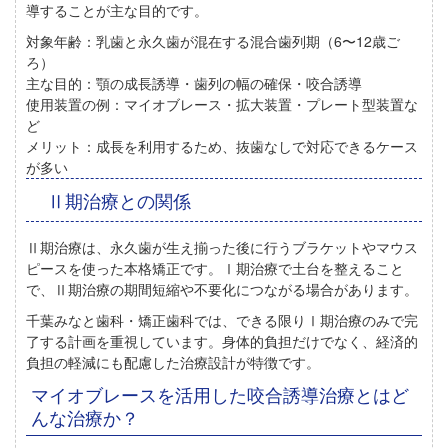
導することが主な目的です。
対象年齢：
乳歯と永久歯が混在する混合歯列期（6〜12歳ご
ろ）
主な目的：
顎の成長誘導・歯列の幅の確保・咬合誘導
使用装置の例：
マイオブレース・拡大装置・プレート型装置な
ど
メリット：
成長を利用するため、抜歯なしで対応できるケース
が多い
Ⅱ期治療との関係
Ⅱ期治療は、永久歯が生え揃った後に行う
ブラケットやマウス
ピースを使った本格矯正
です。Ⅰ期治療で土台を整えること
で、Ⅱ期治療の期間短縮や不要化につながる場合があります。
千葉みなと歯科・矯正歯科では、
できる限りⅠ期治療のみで完
了する計画を重視
しています。身体的負担だけでなく、経済的
負担の軽減にも配慮した治療設計が特徴です。
マイオブレースを活用した咬合誘導治療とはど
んな治療か？