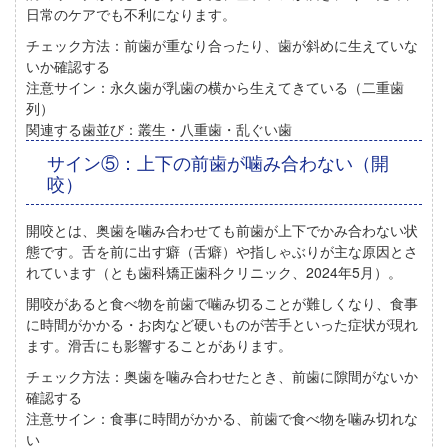
日常のケアでも不利になります。
チェック方法：
前歯が重なり合ったり、歯が斜めに生えていな
いか確認する
注意サイン：
永久歯が乳歯の横から生えてきている（二重歯
列）
関連する歯並び：
叢生・八重歯・乱ぐい歯
サイン⑤：上下の前歯が噛み合わない（開
咬）
開咬とは、奥歯を噛み合わせても前歯が上下でかみ合わない状
態
です。舌を前に出す癖（舌癖）や指しゃぶりが主な原因とさ
れています（とも歯科矯正歯科クリニック、2024年5月）。
開咬があると食べ物を前歯で噛み切ることが難しくなり、食事
に時間がかかる・お肉など硬いものが苦手といった症状が現れ
ます。滑舌にも影響することがあります。
チェック方法：
奥歯を噛み合わせたとき、前歯に隙間がないか
確認する
注意サイン：
食事に時間がかかる、前歯で食べ物を噛み切れな
い