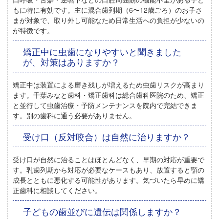
もに特に有効
です。主に混合歯列期（6〜12歳ごろ）のお子さ
まが対象で、取り外し可能なため日常生活への負担が少ないの
が特徴です。
矯正中に虫歯になりやすいと聞きました
が、対策はありますか？
矯正中は装置による磨き残しが増えるため虫歯リスクが高まり
ます
。千葉みなと歯科・矯正歯科は総合歯科医院のため、矯正
と並行して虫歯治療・予防メンテナンスを院内で完結できま
す。別の歯科に通う必要がありません。
受け口（反対咬合）は自然に治りますか？
受け口が自然に治ることはほとんどなく、早期の対応が重要
で
す。乳歯列期から対応が必要なケースもあり、放置すると顎の
成長とともに悪化する可能性があります。気づいたら早めに矯
正歯科に相談してください。
子どもの歯並びに遺伝は関係しますか？